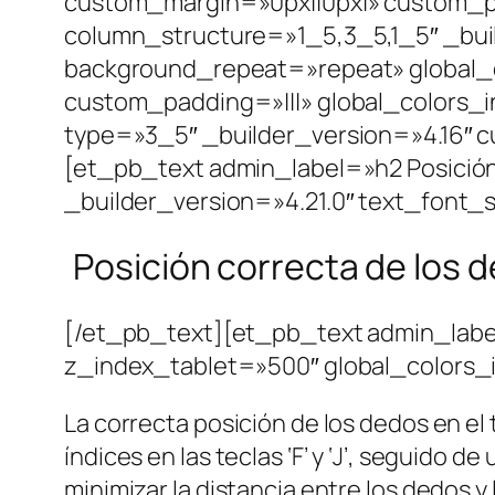
custom_margin=»0px||0px|» custom_p
column_structure=»1_5,3_5,1_5″ _buil
background_repeat=»repeat» global_c
custom_padding=»|||» global_colors
type=»3_5″ _builder_version=»4.16″ 
[et_pb_text admin_label=»h2 Posición c
_builder_version=»4.21.0″ text_font_
Posición correcta de los d
[/et_pb_text][et_pb_text admin_labe
z_index_tablet=»500″ global_colors_
La correcta posición de los dedos en el 
índices en las teclas ‘F’ y ‘J’, seguido 
minimizar la distancia entre los dedos 