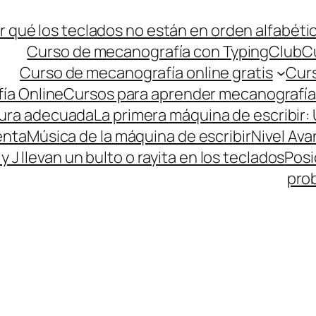
r qué los teclados no están en orden alfabéti
Curso de mecanografía con TypingClub
C
Curso de mecanografía online gratis
Curs
ía Online
Cursos para aprender mecanografía
tura adecuada
La primera máquina de escribir: 
enta
Música de la máquina de escribir
Nivel Av
 y J llevan un bulto o rayita en los teclados
Posi
pro