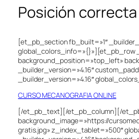
Posición correcta
[et_pb_section fb_built=»1″ _builde
global_colors_info=»{}»][et_pb_row _
background_position=»top_left» bac
_builder_version=»4.16″ custom_padd
_builder_version=»4.16″ global_colors
C
U
R
S
O
M
E
C
A
N
O
G
R
A
F
I
A
O
N
L
I
N
E
[/et_pb_text][/et_pb_column][/et_pb
background_image=»https://cursomeca
gratis.jpg» z_index_tablet=»500″ glo