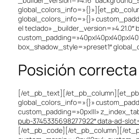
_builder_version=»4.16″ background_
global_colors_info=»{}»][et_pb_colu
global_colors_info=»{}» custom_paddi
el teclado» _builder_version=»4.21.0
custom_padding=»40px|40px|40px|40p
box_shadow_style=»preset1″ global_c
Posición correcta
[/et_pb_text][/et_pb_column][et_pb_
global_colors_info=»{}» custom_padd
custom_padding=»0px|||» z_index_tab
pub-3745335698277922″
data-ad-slo
[/et_pb_code][/et_pb_column][/et_pb