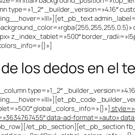
size=»initial» background_position=»top_l
mn type=»1_2″ _builder_version=»4.16″ cust
ng__hover=»|||»][et_pb_text admin_label=»h
″ background_color=»rgba(255,255,255,0.5)»
x» z_index_tablet=»500″ border_radii=»|5p
olors_info=»{}»]
 de los dedos en el t
column type=»1_2″ _builder_version=»4.16
ing__hover=»|||»][et_pb_code _builder_ver
let=»500″ global_colors_info=»{}»]
style=»
t=»3634767455″
data-ad-format=»auto»
data
_row][/et_pb_section][et_pb_section fb_b