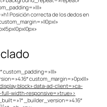
eft» background_repeat=»repeat»
om_padding=»|||»
1 Posición correcta de los dedos en
 custom_margin=»||0px|»
x|5px|0px|0px»
eclado
″ custom_padding=»|||»
sion=»4.16″ custom_margin=»0px|||»
display:block»
data-ad-client=»ca-
-full-width-responsive=»true»>
uilt=»1″ _builder_version=»4.16″