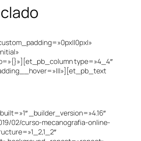
eclado
 custom_padding=»0px||0px|»
itial»
fo=»{}»][et_pb_column type=»4_4″
padding__hover=»|||»][et_pb_text
ilt=»1″ _builder_version=»4.16″
19/02/curso-mecanografia-online-
ructure=»1_2,1_2″