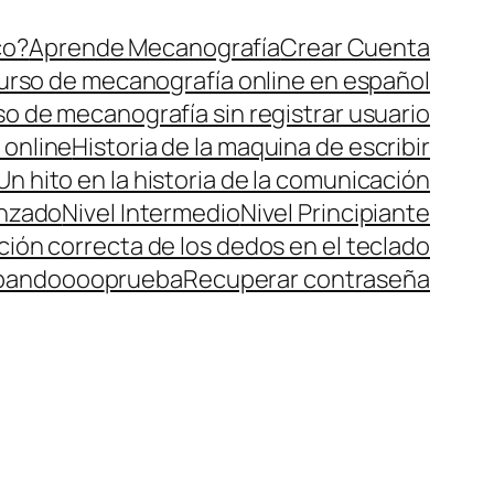
co?
Aprende Mecanografía
Crear Cuenta
urso de mecanografía online en español
o de mecanografía sin registrar usuario
 online
Historia de la maquina de escribir
Un hito en la historia de la comunicación
anzado
Nivel Intermedio
Nivel Principiante
ción correcta de los dedos en el teclado
bandoooo
prueba
Recuperar contraseña