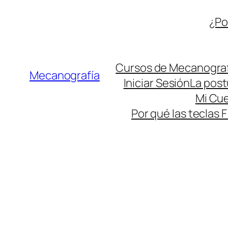
Saltar
¿Po
al
contenido
Cursos de Mecanograf
Mecanografía
Iniciar Sesión
La pos
Mi Cu
Por qué las teclas F