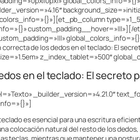
adding=»0px||0px|» global_colors_info=»{}
der_version=»4.16″ background_size=»initi
olors_info=»{}»][et_pb_column type=»1_5″
_info=»{}» custom_padding__hover=»|||»][
custom_padding=»|||» global_colors_info=»{
orrecta de los dedos en el teclado: El secret
size=»1.5em» z_index_tablet=»500″ global_c
edos en el teclado: El secreto p
l=»Texto» _builder_version=»4.21.0″ text_f
info=»{}»]
teclado es esencial para una escritura eficient
de una colocación natural del resto de los dedos
y las teclas, mientras que mantener una post