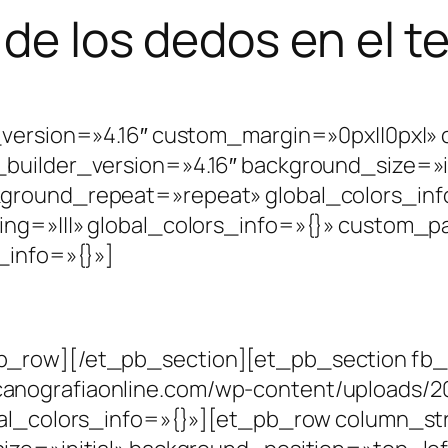
 de los dedos en el t
r_version=»4.16″ custom_margin=»0px||0px|»
builder_version=»4.16″ background_size=»in
kground_repeat=»repeat» global_colors_in
ing=»|||» global_colors_info=»{}» custom_
_info=»{}»]
_row][/et_pb_section][et_pb_section fb_bu
nografiaonline.com/wp-content/uploads/20
bal_colors_info=»{}»][et_pb_row column_st