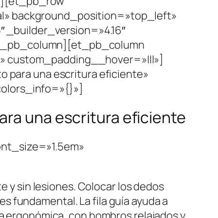
»][et_pb_row
al» background_position=»top_left»
 _builder_version=»4.16″
/et_pb_column][et_pb_column
}» custom_padding__hover=»|||»]
o para una escritura eficiente»
olors_info=»{}»]
ara una escritura eficiente
ont_size=»1.5em»
e y sin lesiones. Colocar los dedos
, es fundamental. La fila guía ayuda a
ura ergonómica, con hombros relajados y